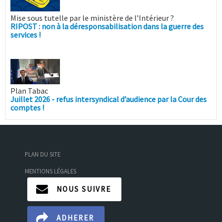
Mise sous tutelle par le ministère de l’Intérieur ?
RIPOST : non à la déresponsabilisation dans la guerre des
services !
Plan Tabac
Juillet 2026 - refus intersyndical d’audience par la Cour des
comptes !
PLAN DU SITE
MENTIONS LÉGALES
NOUS SUIVRE
ADHERER