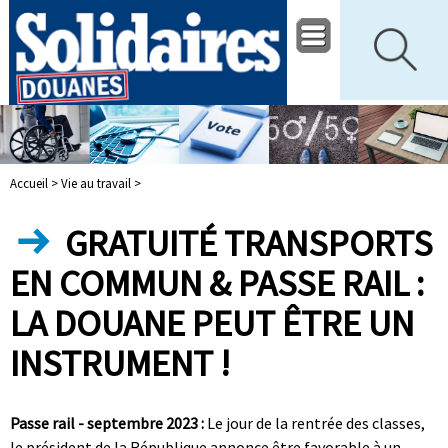
Accueil >
Vie au travail >
GRATUITÉ TRANSPORTS
EN COMMUN & PASSE RAIL :
LA DOUANE PEUT ÊTRE UN
INSTRUMENT !
Passe rail - septembre 2023 :
Le jour de la rentrée des classes,
le président de la République annonce être favorable à un