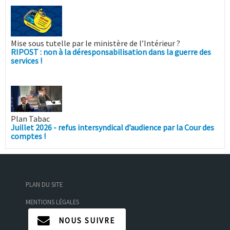
Mise sous tutelle par le ministère de l’Intérieur ?
RIPOST : non à la déresponsabilisation dans la guerre des
services !
Plan Tabac
Juillet 2026 - refus intersyndical d’audience par la Cour des
comptes !
PLAN DU SITE
MENTIONS LÉGALES
NOUS SUIVRE