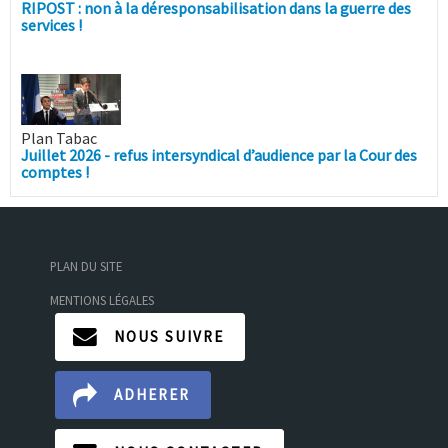
RIPOST : non à la déresponsabilisation dans la guerre des
services !
Plan Tabac
Juillet 2026 - refus intersyndical d’audience par la Cour des
comptes !
PLAN DU SITE
MENTIONS LÉGALES
NOUS SUIVRE
ADHERER