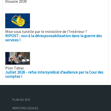
Douane 2030
Mise sous tutelle par le ministère de l’Intérieur ?
RIPOST : non à la déresponsabilisation dans la guerre des
services !
Plan Tabac
Juillet 2026 - refus intersyndical d’audience par la Cour des
comptes !
PLAN DU SITE
MENTIONS LÉGALES