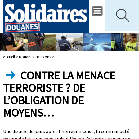
Accueil >
Douanes - Missions >
CONTRE LA MENACE
TERRORISTE ? DE
L’OBLIGATION DE
MOYENS…
Une dizaine de jours après l’horreur niçoise, la communauté
nationale fut à nouveau endeuillée par l’attentat survenu en