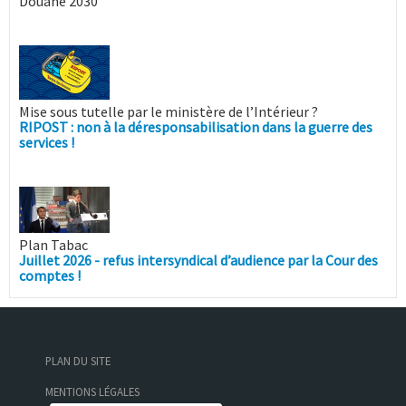
Douane 2030
Mise sous tutelle par le ministère de l’Intérieur ?
RIPOST : non à la déresponsabilisation dans la guerre des
services !
Plan Tabac
Juillet 2026 - refus intersyndical d’audience par la Cour des
comptes !
PLAN DU SITE
MENTIONS LÉGALES