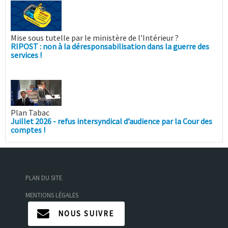
Mise sous tutelle par le ministère de l’Intérieur ?
RIPOST : non à la déresponsabilisation dans la guerre des
services !
Plan Tabac
Juillet 2026 - refus intersyndical d’audience par la Cour des
comptes !
PLAN DU SITE
MENTIONS LÉGALES
NOUS SUIVRE