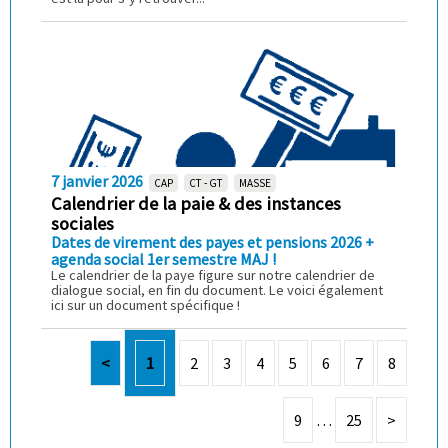
7 janvier 2026
CAP
CT - GT
MASSE
Calendrier de la paie & des instances
sociales
Dates de virement des payes et pensions 2026 +
agenda social 1er semestre MAJ !
Le calendrier de la paye figure sur notre calendrier de
dialogue social, en fin du document. Le voici également
ici sur un document spécifique !
<
1
2
3
4
5
6
7
8
9
…
25
>