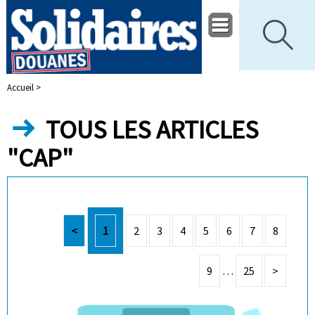
Accueil >
TOUS LES ARTICLES
"CAP"
<
1
2
3
4
5
6
7
8
9
…
25
>