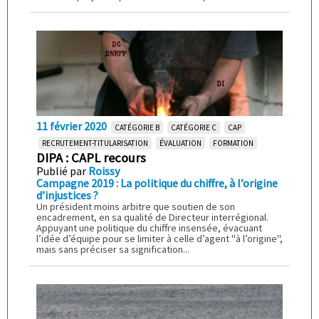
11 février 2020
CATÉGORIE B
CATÉGORIE C
CAP
RECRUTEMENT-TITULARISATION
ÉVALUATION
FORMATION
DIPA : CAPL recours
Publié par
Roissy
Campagne 2019 : La politique du chiffre, à l’origine
d’injustices ?
Un président moins arbitre que soutien de son
encadrement, en sa qualité de Directeur interrégional.
Appuyant une politique du chiffre insensée, évacuant
l’idée d’équipe pour se limiter à celle d’agent "à l’origine",
mais sans préciser sa signification...