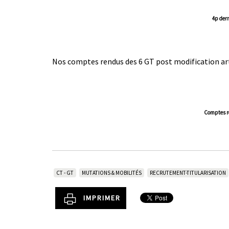
4p dern
|
|
Nos comptes rendus des 6 GT post modification art.
Comptes re
CT - GT
MUTATIONS & MOBILITÉS
RECRUTEMENT-TITULARISATION
IMPRIMER