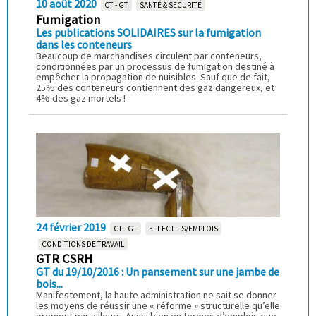
10 août 2020
CT - GT
SANTÉ & SÉCURITÉ
Fumigation
Les publications SOLIDAIRES sur la fumigation
dans les conteneurs
Beaucoup de marchandises circulent par conteneurs,
conditionnées par un processus de fumigation destiné à
empêcher la propagation de nuisibles. Sauf que de fait,
25% des conteneurs contiennent des gaz dangereux, et
4% des gaz mortels !
24 février 2019
CT - GT
EFFECTIFS/EMPLOIS
CONDITIONS DE TRAVAIL
GTR CSRH
GT du 19/10/2016 : Un pansement sur une jambe de
bois...
Manifestement, la haute administration ne sait se donner
les moyens de réussir une « réforme » structurelle qu’elle
promeut par ailleurs. Aussi bien en termes d’emplois que