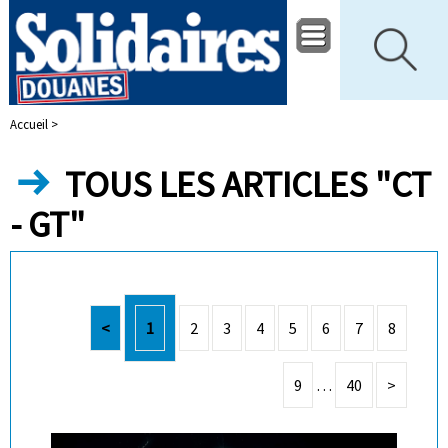
Accueil >
TOUS LES ARTICLES "CT
- GT"
<
1
2
3
4
5
6
7
8
9
…
40
>