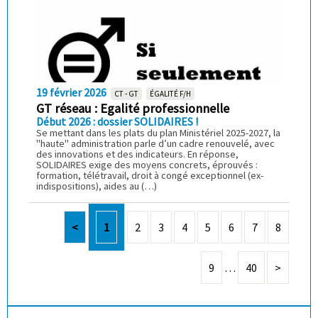
19 février 2026
CT - GT
ÉGALITÉ F/H
GT réseau : Egalité professionnelle
Début 2026 : dossier SOLIDAIRES !
Se mettant dans les plats du plan Ministériel 2025-2027, la
"haute" administration parle d’un cadre renouvelé, avec
des innovations et des indicateurs. En réponse,
SOLIDAIRES exige des moyens concrets, éprouvés :
formation, télétravail, droit à congé exceptionnel (ex-
indispositions), aides au (…)
<
1
2
3
4
5
6
7
8
9
…
40
>