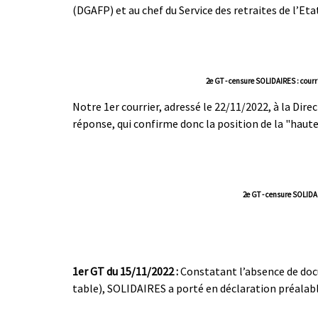
(DGAFP) et au chef du Service des retraites de l’Etat
2e GT - censure SOLIDAIRES : courr
Notre 1er courrier, adressé le 22/11/2022, à la Dire
réponse, qui confirme donc la position de la "haute
2e GT - censure SOLIDAI
|
|
|
1er GT du 15/11/2022 :
Constatant l’absence de docu
table), SOLIDAIRES a porté en déclaration préalable