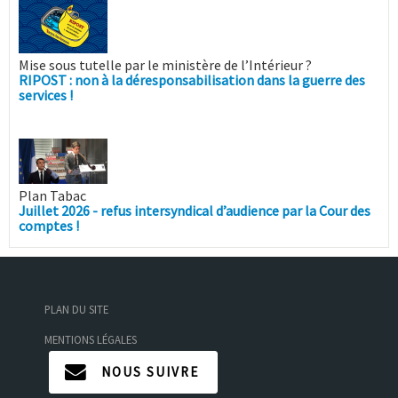
Mise sous tutelle par le ministère de l’Intérieur ?
RIPOST : non à la déresponsabilisation dans la guerre des
services !
Plan Tabac
Juillet 2026 - refus intersyndical d’audience par la Cour des
comptes !
PLAN DU SITE
MENTIONS LÉGALES
NOUS SUIVRE