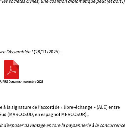
s sociétés civiles, une coalition diplomatique peut (et doit !)
re l’Assemblée !
(28/11/2025) :
AIRES Douanes - novembre 2025
 la signature de l’accord de « libre-échange » (ALE) entre
 Sud (MARCOSUD, en espagnol MERCOSUR)...
 d’exposer davantage encore la paysannerie à la concurrence