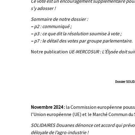
Ce vote est un encouragement supplémentaire pour le
s’y adosser !
Sommaire de notre dossier :
–
p2 : communiqué ;
–
p3 : ce que dit la résolution soumise à vote ;
–
p7 : le détail des votes par groupe parlementaire.
Notre publication
UE-MERCOSUR : L’Élysée doit suiv
Dossier SOLID
|
|
Novembre 2024 :
la Commission européenne pousse à
l’Union européenne (UE) et le Marché Commun du
SOLIDAIRES Douanes dénonce cet accord qui prévoit
déloyale de l’agro-industrie !