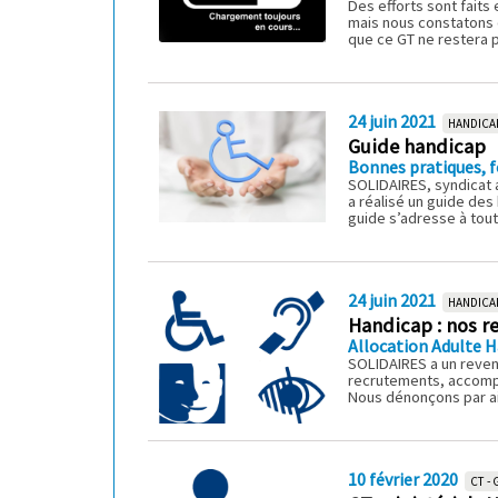
Des efforts sont faits
mais nous constatons 
que ce GT ne restera p
24 juin 2021
HANDICA
Guide handicap
Bonnes pratiques, fo
SOLIDAIRES, syndicat a
a réalisé un guide des
guide s’adresse à tout
24 juin 2021
HANDICA
Handicap : nos 
Allocation Adulte H
SOLIDAIRES a un reven
recrutements, accompag
Nous dénonçons par ail
10 février 2020
CT - 