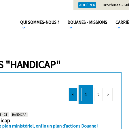
ADHÉRER
Brochures - Gu
QUI SOMMES-NOUS ?
DOUANES - MISSIONS
CARRI
S "HANDICAP"
<
1
2
>
T - GT
HANDICAP
dicap
e plan ministériel, enfin un plan d’actions Douane !