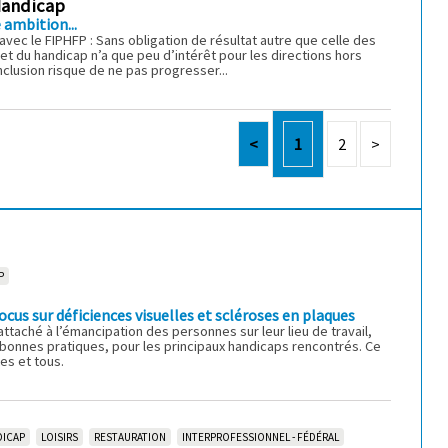
 Handicap
 ambition...
vec le FIPHFP : Sans obligation de résultat autre que celle des
jet du handicap n’a que peu d’intérêt pour les directions hors
nclusion risque de ne pas progresser...
<
1
2
>
P
cus sur déficiences visuelles et scléroses en plaques
ttaché à l’émancipation des personnes sur leur lieu de travail,
 bonnes pratiques, pour les principaux handicaps rencontrés. Ce
es et tous.
DICAP
LOISIRS
RESTAURATION
INTERPROFESSIONNEL - FÉDÉRAL