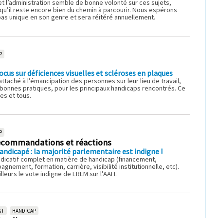
 et l’administration semble de bonne volonté sur ces sujets,
qu’il reste encore bien du chemin à parcourir. Nous espérons
as unique en son genre et sera réitéré annuellement.
P
cus sur déficiences visuelles et scléroses en plaques
ttaché à l’émancipation des personnes sur leur lieu de travail,
 bonnes pratiques, pour les principaux handicaps rencontrés. Ce
es et tous.
P
recommandations et réactions
andicapé : la majorité parlementaire est indigne !
dicatif complet en matière de handicap (financement,
nement, formation, carrière, visibilité institutionnelle, etc).
leurs le vote indigne de LREM sur l’AAH.
GT
HANDICAP